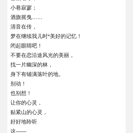
小巷寂寥；
酒旗摇曳……
清音在传，
梦在继续我儿时*美好的记忆！
闭起眼睛吧！
不要在恋沿途风光的美丽，
找一片幽深的林，
身下有铺满落叶的地。
别动！
也别想！
让你的心灵，
贴紧山的心灵，
好好地聆听
这——