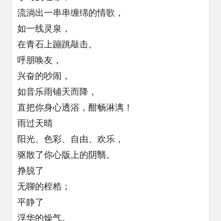
流淌出一串串缠绵的情歌，
如一线灵泉，
在青石上蹦跳敲击。
呼朋唤友，
兴奋的吵闹，
如音乐雨铺天而降，
直把你身心透浴，酣畅淋漓！
雨过天晴
阳光、色彩、自由、欢乐，
驱散了你心版上的阴翳。
挣脱了
无聊的桎梏；
平静了
浮华的燥气。