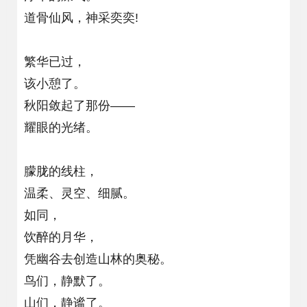
道骨仙风，神采奕奕!
繁华已过，
该小憩了。
秋阳敛起了那份——
耀眼的光绪。
朦胧的线柱，
温柔、灵空、细腻。
如同，
饮醉的月华，
凭幽谷去创造山林的奥秘。
鸟们，静默了。
山们，静谧了。