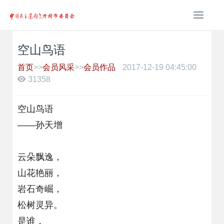
T
o
g
空山鸟语
g
l
首页
>>
会员风采
>>
会员作品
2017-12-19 04:45:00
e
31358
n
a
v
空山鸟语
i
——孙天增
g
a
t
云朵飘逸，
i
o
山花艳丽，
n
岩石奇崛，
松树灵异。
是谁，