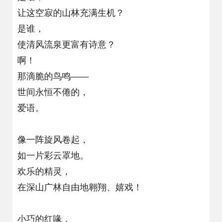
让这空寂的山林充满生机？
是谁，
使清风流泉更富有诗意？
啊！
那滴脆的鸟鸣——
世间永恒不倦的，
爱语。
像一阵旋风卷起，
如一片彩云罩地。
欢乐的精灵，
在深山广林自由地翱翔、嬉戏！
小巧的红喙，