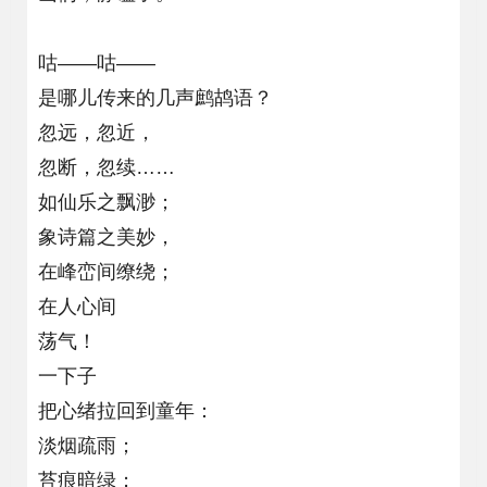
咕——咕——
是哪儿传来的几声鹧鸪语？
忽远，忽近，
忽断，忽续……
如仙乐之飘渺；
象诗篇之美妙，
在峰峦间缭绕；
在人心间
荡气！
一下子
把心绪拉回到童年：
淡烟疏雨；
苔痕暗绿；