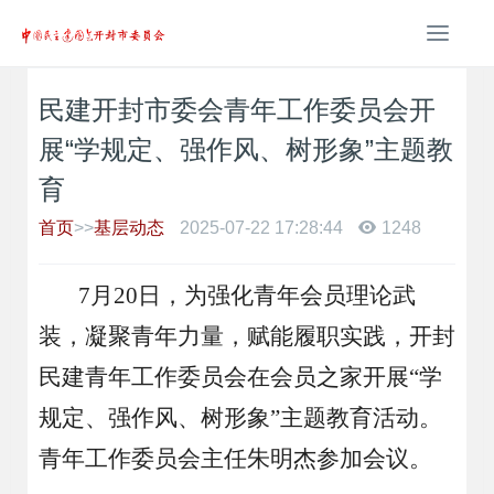
T
o
g
民建开封市委会青年工作委员会开
g
l
展“学规定、强作风、树形象”主题教
e
n
育
a
首页
>>
基层动态
2025-07-22 17:28:44
1248
v
i
g
7月20日，为强化青年会员理论武
a
t
装，凝聚青年力量，赋能履职实践，开封
i
民建青年工作委员会在会员之家开展“学
o
n
规定、强作风、树形象”主题教育活动。
青年工作委员会主任朱明杰参加会议。