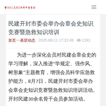
T
o
g
民建开封市委会举办会章会史知识
g
l
竞赛暨急救知识培训
e
n
首页
>>
基层动态
2025-08-11 17:31:49
1181
a
v
为进一步深化会员对民建会章会史的
i
g
学习理解，
深入推进
“学规定、强作风、
a
t
树形象”主题教育，增强会员科学应急救
i
护能力，
月
日，民建开封市委会举办
o
8
7
n
会章会史知识竞赛
暨急救知识培训活动
。
开封民建
余名骨干会员参加活动。
30